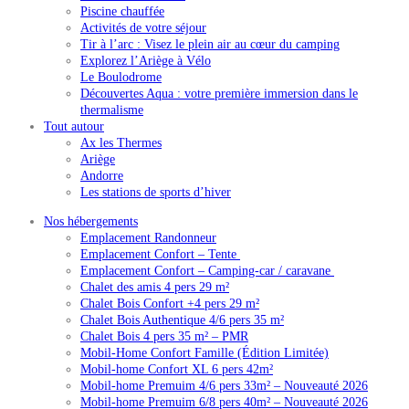
Piscine chauffée
Activités de votre séjour
Tir à l’arc : Visez le plein air au cœur du camping
Explorez l’Ariège à Vélo
Le Boulodrome
Découvertes Aqua : votre première immersion dans le
thermalisme
Tout autour
Ax les Thermes
Ariège
Andorre
Les stations de sports d’hiver
Nos hébergements
Emplacement Randonneur
Emplacement Confort – Tente
Emplacement Confort – Camping-car / caravane
Chalet des amis 4 pers 29 m²
Chalet Bois Confort +4 pers 29 m²
Chalet Bois Authentique 4/6 pers 35 m²
Chalet Bois 4 pers 35 m² – PMR
Mobil-Home Confort Famille (Édition Limitée)
Mobil-home Confort XL 6 pers 42m²
Mobil-home Premuim 4/6 pers 33m² – Nouveauté 2026
Mobil-home Premuim 6/8 pers 40m² – Nouveauté 2026