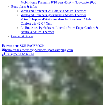
Mobil-home Premuim 8/10 pers 40m² – Nouveauté 2026
Bons plans & infos
Week-end Fraîcheur & ludique à Ax-les-Thermes
Week-end Fraîcheur gourmand à Ax-les-Thermes
Votre Échappée d’Automne dans les Pyrénées : Chalet
Confort dès 42 € / Nuit !
La Route des Pyrénées en Liberté : Votre Étape Confort &
Nature à Ax-les-Thermes
Contact & Accès
suivez-nous SUR FACEBOOK!
hello-ax-les-thermes@wellness-sport-camping.com
+33 (0)5 61 64 69 14