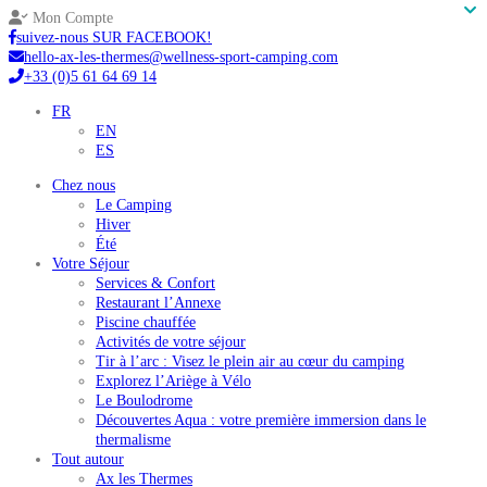
Mon Compte
suivez-nous SUR FACEBOOK!
hello-ax-les-thermes@wellness-sport-camping.com
+33 (0)5 61 64 69 14
FR
EN
ES
Chez nous
Le Camping
Hiver
Été
Votre Séjour
Services & Confort
Restaurant l’Annexe
Piscine chauffée
Activités de votre séjour
Tir à l’arc : Visez le plein air au cœur du camping
Explorez l’Ariège à Vélo
Le Boulodrome
Découvertes Aqua : votre première immersion dans le
thermalisme
Tout autour
Ax les Thermes