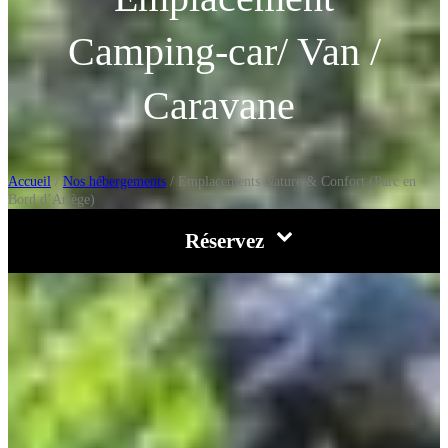
Camping-car/ Van /
Caravane
Accueil
/
Nos hébergements
/
Emplacements Nature & Confort (Parc en
Bord d’Ariège)
Réservez