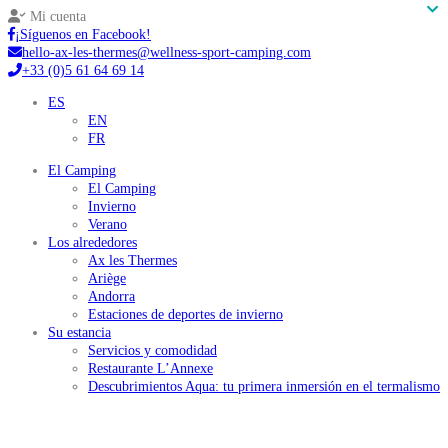
Mi cuenta
¡Síguenos en Facebook!
hello-ax-les-thermes@wellness-sport-camping.com
+33 (0)5 61 64 69 14
ES
EN
FR
El Camping
El Camping
Invierno
Verano
Los alrededores
Ax les Thermes
Ariège
Andorra
Estaciones de deportes de invierno
Su estancia
Servicios y comodidad
Restaurante L’Annexe
Descubrimientos Aqua: tu primera inmersión en el termalismo