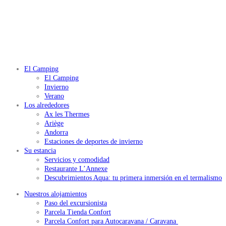
El Camping
El Camping
Invierno
Verano
Los alrededores
Ax les Thermes
Ariège
Andorra
Estaciones de deportes de invierno
Su estancia
Servicios y comodidad
Restaurante L’Annexe
Descubrimientos Aqua: tu primera inmersión en el termalismo
Nuestros alojamientos
Paso del excursionista
Parcela Tienda Confort
Parcela Confort para Autocaravana / Caravana